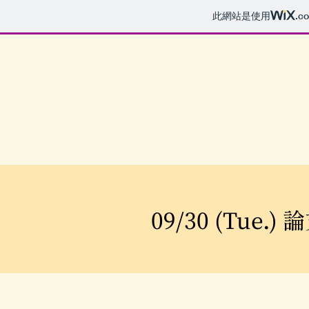
此網站是使用
.c
​首頁
​關於
​最新消息
​徵稿訊息
​講師介紹
Home
About
Latest news
Call for papers
Speaker
introduction
09/30 (Tue